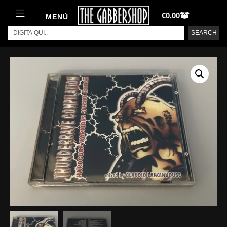
€
0,00
MENÙ
SEARCH