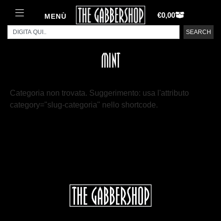
€
0,00
MENÙ
SEARCH
MINT
Categoria non trovata. Suggerimento: usa l'attributo
category="slug-categoria" nello shortcode.