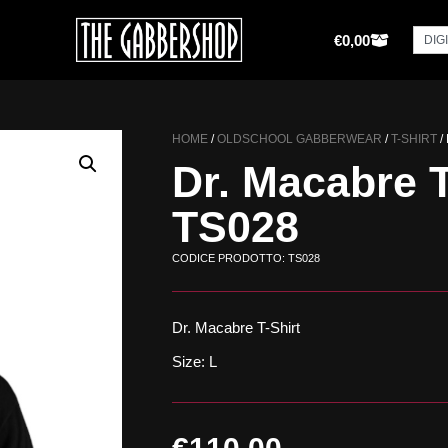
€
0,00
HOME
/
OLDSCHOOL GABBERWEAR
/
T-SHIRT
/
Dr. Macabre T
TS028
CODICE PRODOTTO: TS028
Dr. Macabre T-Shirt
Size: L