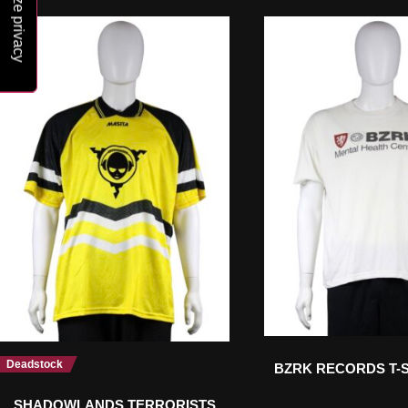
Deadstock
BZRK RECORDS T-S
SHADOWLANDS TERRORISTS