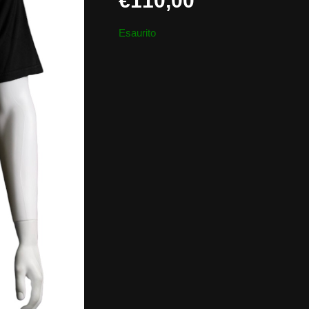
€
110,00
Esaurito