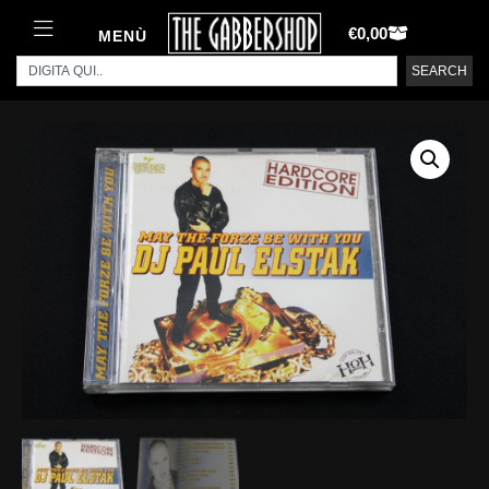
€
0,00
MENÙ
SEARCH