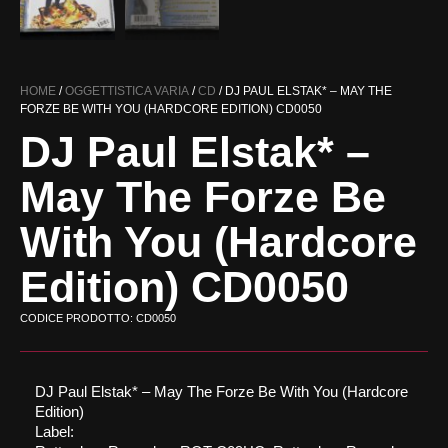
HOME
/
OGGETTISTICA VARIA
/
CD
/ DJ PAUL ELSTAK* ‎– MAY THE
FORZE BE WITH YOU (HARDCORE EDITION) CD0050
DJ Paul Elstak* ‎–
May The Forze Be
With You (Hardcore
Edition) CD0050
CODICE PRODOTTO: CD0050
DJ Paul Elstak* ‎– May The Forze Be With You (Hardcore
Edition)
Label: