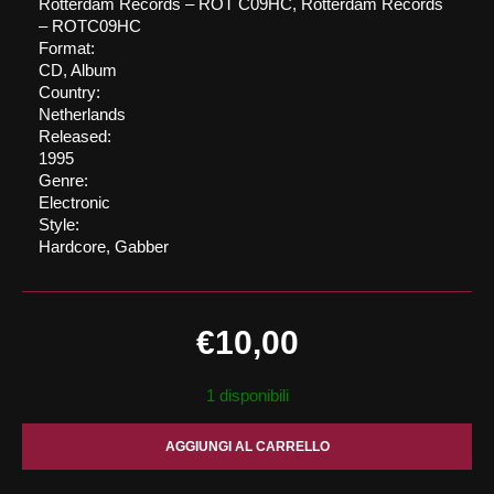
Rotterdam Records ‎– ROT C09HC, Rotterdam Records
‎– ROTC09HC
Format:
CD, Album
Country:
Netherlands
Released:
1995
Genre:
Electronic
Style:
Hardcore, Gabber
€
10,00
1 disponibili
AGGIUNGI AL CARRELLO