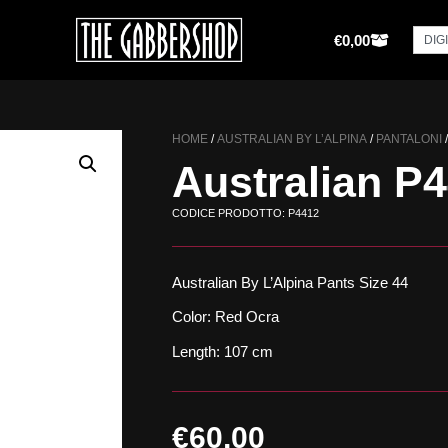
€
0,00
HOME
/
AUSTRALIAN BY L’ALPINA
/
PANTALONI
Australian P
CODICE PRODOTTO: P4412
Australian By L’Alpina Pants Size 44
Color: Red Ocra
Length: 107 cm
€
60,00